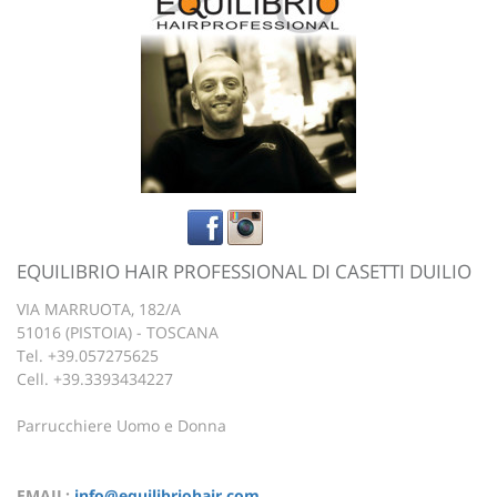
EQUILIBRIO HAIR PROFESSIONAL DI CASETTI DUILIO
VIA MARRUOTA, 182/A
51016 (PISTOIA) - TOSCANA
Tel. +39.057275625
Cell. +39.3393434227
Parrucchiere Uomo e Donna
EMAIL:
info@equilibriohair.com