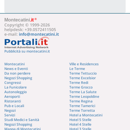
Montecatini
.it
®
Copyright © 1999-2026
helpdesk: +39.0572411505
e-mail:
info@montecatini.it
Pubblicità su montecatini.it
Montecatini
Ville e Residences
News e Eventi
Le Terme
Da non perdere
Terme Tettuccio
Negozi Shopping
Terme Excelsior
Congressi
Terme Redi
La Funicolare
Terme Grocco
Autonoleggio
Terme La Salute
Aeroporti
Terme Leopoldine
Ristoranti
Terme Regina
Pub e Locali
Terme Tamerici
Negozi
Terme Torretta
Servizi
Hotel a Montecatini
Studi Medici e Sanità
Hotel 5 Stelle
Negozi Shopping
Hotel 4 Stelle
Mappa di Montecatini
Hotel 3 Stelle